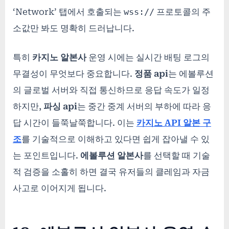
‘Network’ 탭에서 호출되는
wss://
프로토콜의 주
소값만 봐도 명확히 드러납니다.
특히
카지노 알본사
운영 시에는 실시간 배팅 로그의
무결성이 무엇보다 중요합니다.
정품 api
는 에볼루션
의 글로벌 서버와 직접 통신하므로 응답 속도가 일정
하지만,
파싱 api
는 중간 중계 서버의 부하에 따라 응
답 시간이 들쭉날쭉합니다. 이는
카지노 API 알본 구
조
를 기술적으로 이해하고 있다면 쉽게 잡아낼 수 있
는 포인트입니다.
에볼루션 알본사
를 선택할 때 기술
적 검증을 소홀히 하면 결국 유저들의 클레임과 자금
사고로 이어지게 됩니다.