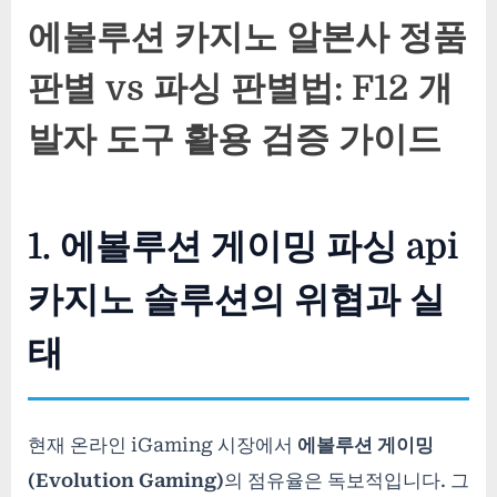
F12
에볼루션 카지노 알본사 정품
개
발
판별 vs 파싱 판별법: F12 개
자
도
발자 도구 활용 검증 가이드
구
활
용
검
1. 에볼루션 게이밍 파싱 api
증
가
카지노 솔루션의 위협과 실
이
드
태
현재 온라인 iGaming 시장에서
에볼루션 게이밍
(Evolution Gaming)
의 점유율은 독보적입니다. 그