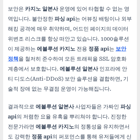
보안은
카지노 알본사
운영에 있어 타협할 수 없는 영
역입니다. 불안정한
파싱 api
는 어뷰징 배팅이나 외부
해킹 공격에 매우 취약하며, 어드민 페이지의 데이터
위변조 리스크를 항상 떠안고 있습니다. 1000솔루션
이 제공하는
에볼루션 카지노
전용
정품 api
는
보안
정책
을 철저히 준수하여 모든 트래픽을 SSL 암호화
계층에서 보호합니다.
에볼루션 알본사
인프라에 안
티 디도스(Anti-DDoS) 보안 솔루션을 결합하면, 기
술적 장애 없는 무결점 운영이 가능해집니다.
결과적으로
에볼루션 알본사
사업자들은 가짜인
파싱
api
의 저렴한 요율 유혹을 뿌리쳐야 합니다. 진정한
전문가라면
에볼루션 카지노
의 정통성을 유지하면서
도 강력한
정품 api
의 퍼포먼스를 통해 유저들에게 신