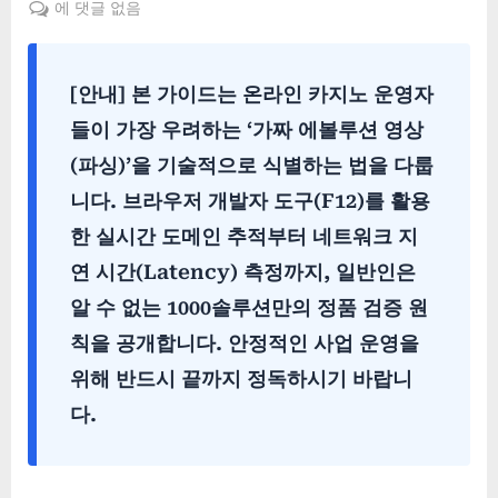
에
에 댓글 없음
볼
루
션
[안내]
본 가이드는 온라인 카지노 운영자
카
들이 가장 우려하는 ‘가짜 에볼루션 영상
지
노
(파싱)’을 기술적으로 식별하는 법을 다룹
알
니다. 브라우저 개발자 도구(F12)를 활용
본
한 실시간 도메인 추적부터 네트워크 지
사
정
연 시간(Latency) 측정까지, 일반인은
품
알 수 없는
1000솔루션만의 정품 검증 원
판
별
칙
을 공개합니다. 안정적인 사업 운영을
vs
위해 반드시 끝까지 정독하시기 바랍니
파
다.
싱
판
별
법: