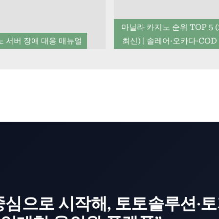
마닐라 카지노 순위 TOP 5 (
 서버 장애 대응 매뉴얼
최신) | 솔레어·오카다·COD
가이드
ggle
b-
enu
중심으로 시작해, 토토솔루션·