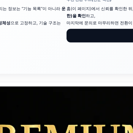
는 정보는 “기능 목록”이 아니라
운
홈(이 페이지)에서 신뢰를 확인한 뒤
한)을 확인
하고,
정체성
으로 고정하고, 기술 구조는
마지막에 문의로 마무리하면 전환이