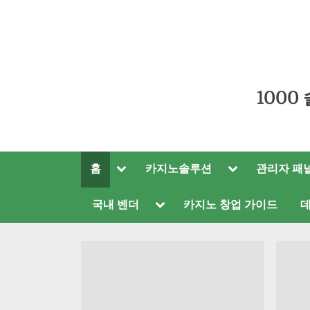
Skip
to
content
1000
Toggle
Toggle
홈
카지노솔루션
관리자 패
sub-
sub-
Toggle
menu
menu
sub-
Toggle
국내 벤더
카지노 창업 가이드
menu
sub-
menu