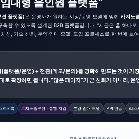
·임대형 올인원 플랫폼”
천솔루션 플랫폼)
은 운영사가 원하는 시장/운영 모델에 맞춰
카지노
축할 수 있도록 설계된 B2B 플랫폼입니다. “지금은 홈 하나로 
체성, 기술 신뢰, 분양·임대 모델, 도입 프로세스를 한 번에 
(플랫폼/운영) + 전환(데모/문의)를 명확히 만드는 것이 가
로 확장하면 됩니다. “많은 페이지”가 곧 신뢰가 아니라, 운
 스포츠북
토지노솔루션 · 통합 지갑
분양·임대 모델
API 연동
리스
추천 전환 루트(단순·직선)