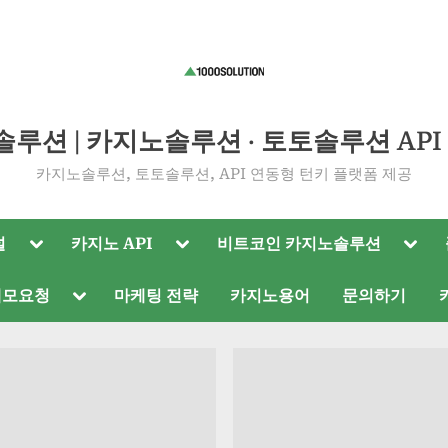
 솔루션 | 카지노솔루션 · 토토솔루션 AP
카지노솔루션, 토토솔루션, API 연동형 턴키 플랫폼 제공
Toggle
Toggle
Togg
널
카지노 API
비트코인 카지노솔루션
sub-
sub-
sub-
Toggle
menu
menu
men
sub-
Toggle
데모요청
마케팅 전략
카지노용어
문의하기
menu
sub-
menu