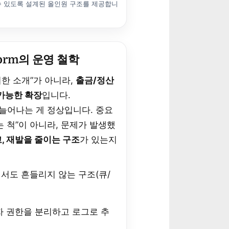
수 있도록 설계된 올인원 구조를 제공합니
atform의 운영 철학
한 소개”가 아니라,
출금/정산
가능한 확장
입니다.
늘어나는 게 정상입니다. 중요
는 척”이 아니라, 문제가 발생했
, 재발을 줄이는 구조
가 있는지
서도 흔들리지 않는 구조(큐/
자 권한을 분리하고 로그로 추