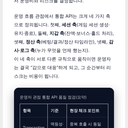
서 운영비와 리스크를 결정합니다.
운영 흐름 관점에서 통합 API는 크게 네 가지 축
으로 정의됩니다. 첫째,
세션 축
(게임 세션 생성·
유지·종료), 둘째,
지갑 축
(잔액·보너스·홀드 처리),
셋째,
정산 축
(베팅/결과/정산 타임라인), 넷째,
감
사·로그 축
(누가 무엇을 언제 했는지).
이 네 축이 서로 다른 규칙으로 움직이면 운영자
는 결국 “감으로 대응”하게 되고, 그 순간부터 리
스크는 비용이 됩니다.
운영자 관점 통합 API 품질 점검(요약)
항목
기준
현장 체크 포인트
멱등성·
중복 호출 시 동일
Transaction