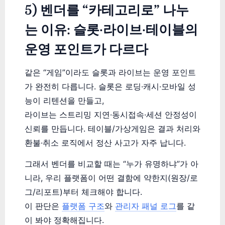
5) 벤더를 “카테고리로” 나누
는 이유: 슬롯·라이브·테이블의
운영 포인트가 다르다
같은 “게임”이라도 슬롯과 라이브는 운영 포인트
가 완전히 다릅니다. 슬롯은 로딩·캐시·모바일 성
능이 리텐션을 만들고,
라이브는 스트리밍 지연·동시접속·세션 안정성이
신뢰를 만듭니다. 테이블/가상게임은 결과 처리와
환불·취소 로직에서 정산 사고가 자주 납니다.
그래서 벤더를 비교할 때는 “누가 유명하냐”가 아
니라, 우리 플랫폼이 어떤 결함에 약한지(원장/로
그/리포트)부터 체크해야 합니다.
이 판단은
플랫폼 구조
와
관리자 패널 로그
를 같
이 봐야 정확해집니다.