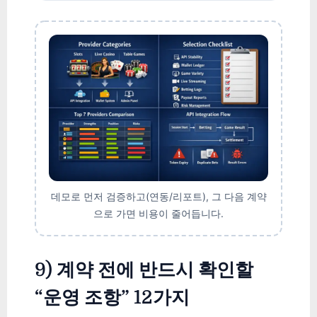
데모로 먼저 검증하고(연동/리포트), 그 다음 계약
으로 가면 비용이 줄어듭니다.
9) 계약 전에 반드시 확인할
“운영 조항” 12가지