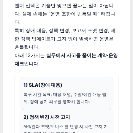
벤더 선택은 기술만 맞으면 끝나는 일이 아닙니
다. 실제 손해는 “운영 조항이 빈틈일 때” 터집니
다.
특히 장애 대응, 정책 변경, 보고서 포맷 변경, 제
한 정책 업데이트가 고지 없이 발생하면 운영은
흔들립니다.
아래 12가지는
실무에서 사고를 줄이는 계약·운영
체크
입니다.
1) SLA(장애 대응)
복구 시간 목표, 대응 채널, 주말/야간 대응 범
위, 장애 공지 의무를 명확히 합니다.
2) 정책 변경 사전 고지
API/결과 포맷/보너스 룰 변경 시 사전 고지 기