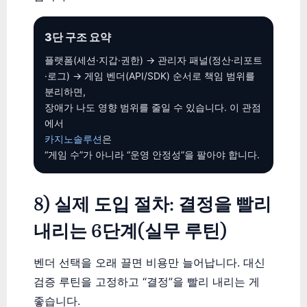
3단 구조 요약
플랫폼(세션·지갑·권한) → 관리자 패널(정산·리포트
·로그) → 게임 벤더(API/SDK) 순서로 책임 범위를
분리하면,
장애가 나도 영향 범위를 줄일 수 있습니다. 이 관점
에서
카지노솔루션
은
“게임 수”가 아니라 “운영 안정성”을 팔아야 합니다.
8) 실제 도입 절차: 결정을 빨리
내리는 6단계(실무 루틴)
벤더 선택을 오래 끌면 비용만 늘어납니다. 대신
검증 루틴을 고정하고 “결정”을 빨리 내리는 게
좋습니다.