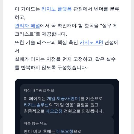
이 가이드는
카지노 플랫폼
관점에서 벤더를 분류
하고,
관리자 패널
에서 꼭 확인해야 할 항목을 “실무 체
크리스트”로 제공합니다.
또한 기술 리스크의 핵심 축인
카지노 API
관점에
서
실패가 터지는 지점을 먼저 고정하고, 같은 실수
를 반복하지 않도록 구성했습니다.
핵심 내부링크 허브
이 페이지는
게임 제공사(벤더)
를 기준으로
카지노솔루션
의 “게임 연동” 결정을 돕고,
최종적으로
데모요청
전환으로 연결됩니다.
빠른 행동 유도
벤더 비교 후에는
데모요청
으로