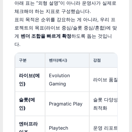
아래 표는 “외형 설명”이 아니라 운영사가 실제로
체크해야 하는 지표로 구성했습니다.
표의 목적은 순위를 강요하는 게 아니라, 우리 프
로젝트의 목표(라이브 중심/슬롯 중심/혼합)에 맞
게
벤더 조합을 빠르게 확정
하도록 돕는 것입니
다.
구분
벤더(예시)
강점
라이브(메
Evolution
라이브 품질·신뢰
인)
Gaming
슬롯(메
슬롯 다양성·신작 
Pragmatic Play
인)
최적화
엔터프라
Playtech
운영 리포트·통합 