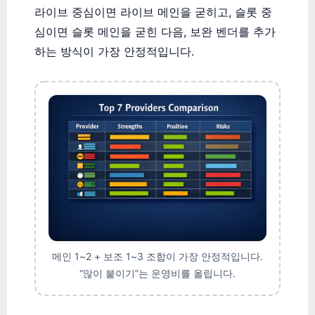
라이브 중심이면 라이브 메인을 굳히고, 슬롯 중
심이면 슬롯 메인을 굳힌 다음, 보완 벤더를 추가
하는 방식이 가장 안정적입니다.
메인 1~2 + 보조 1~3 조합이 가장 안정적입니다.
“많이 붙이기”는 운영비를 올립니다.