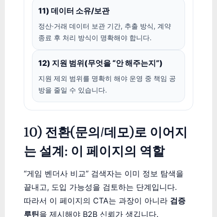
11) 데이터 소유/보관
정산·거래 데이터 보관 기간, 추출 방식, 계약
종료 후 처리 방식이 명확해야 합니다.
12) 지원 범위(무엇을 “안 해주는지”)
지원 제외 범위를 명확히 해야 운영 중 책임 공
방을 줄일 수 있습니다.
10) 전환(문의/데모)로 이어지
는 설계: 이 페이지의 역할
“게임 벤더사 비교” 검색자는 이미 정보 탐색을
끝내고, 도입 가능성을 검토하는 단계입니다.
따라서 이 페이지의 CTA는 과장이 아니라
검증
루틴
을 제시해야 B2B 신뢰가 생깁니다.