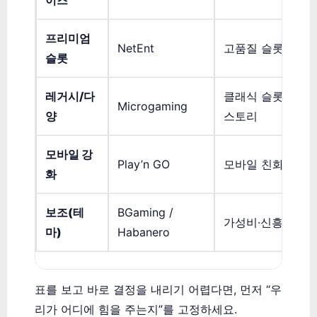
이즈
프리미엄
NetEnt
고품질 슬롯·브랜
슬롯
레거시/다
클래식 슬롯·테이블
Microgaming
양
스토리
모바일 강
Play’n GO
모바일 친화, 라인
화
보조(테
BGaming /
가성비·신흥 테마·
마)
Habanero
표를 보고 바로 결정을 내리기 어렵다면, 먼저 “우
리가 어디에 힘을 주는지”를 고정하세요.