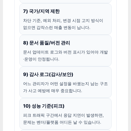
7) 국가/지역 제한
차단 기준, 예외 처리, 변경 시점 고지 방식이
없으면 갑작스런 매출 변동이 납니다.
8) 문서 품질/버전 관리
문서 업데이트 로그와 버전 표시가 있어야 개발
·운영이 안정됩니다.
9) 감사 로그(감사/보안)
어느 관리자가 어떤 설정을 바꿨는지 남는 구조
가 사고 예방에 매우 중요합니다.
10) 성능 기준(피크)
피크 트래픽 구간에서 응답 지연이 발생하면,
문제는 벤더/플랫폼 어디든 날 수 있습니다.