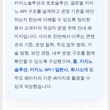
카지노솔루션과 토토솔루션, 글로벌 카지
노 API 구조를 설계하고 운영 기준을 제안
하는지 한눈에 이해할 수 있도록 정리한
회사 소개이자 작성자·운영 주체 안내 페
이지입니다. 사이트 전반에서 다루는 콘텐
츠의 기준, 운영 철학, 주요 업무 범위, 기
술 방향, 보안 관점, 내부 운영 구조를 함께
확인할 수 있도록 구성했으며,
홈
,
카지노
솔루션
,
카지노 API / 알본사
,
회사소개
등
주요 페이지의 기준 페이지로 활용할 수
있게 작성했습니다.