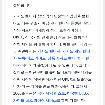
설명합니다.
카지노 벤더사 창업 역시 단순히 게임만 확보한
다고 되는 구조가 아닙니다. 벤더와 플랫폼, 운영
자와 파트너, 마케팅과 정산, 로컬라이징과
UI/UX, 각 국가별 결제 환경과 트래픽 흐름까지
전체 체인을 함께 봐야 합니다. 예를 들어 게임 공
급 측면에서는
카지노 벤더사
,
카지노 게임 벤더
사 목록·비교 가이드
,
정품 카지노 벤더
,
한국 벤
더사
페이지가 출발점이 될 수 있습니다. 그러나
실제로는 어떤 벤더를 붙이느냐보다 어떤 게임을
어떤 시장에 어떤 언어와 어떤 UI/UX로 노출하느
냐가 더 큰 차이를 만들 때가 많습니다. 그래서
1000솔루션은
국내 게임 리스트
,
한국형 UI/UX
가이드
,
로컬라이징 서비스
를 함께 다룹니다.