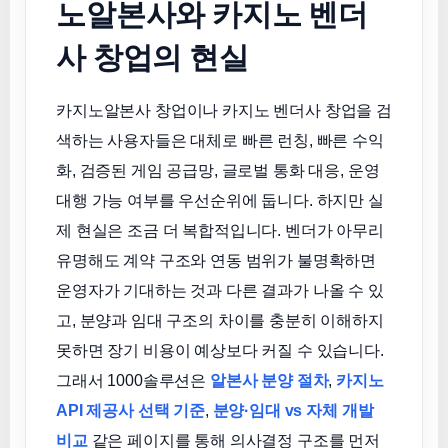
노알본사와 카지노 벤더
사 창업의 현실
카지노알본사 창업이나 카지노 벤더사 창업을 검
색하는 사용자들은 대체로 빠른 런칭, 빠른 수익
화, 검증된 게임 공급망, 글로벌 통화 대응, 운영
대행 가능 여부를 우선순위에 둡니다. 하지만 실
제 현실은 조금 더 복합적입니다. 벤더가 아무리
유명해도 계약 구조와 연동 범위가 불명확하면
운영자가 기대하는 것과 다른 결과가 나올 수 있
고, 분양과 임대 구조의 차이를 충분히 이해하지
못하면 장기 비용이 예상보다 커질 수 있습니다.
그래서 1000솔루션은
알본사 분양 절차
,
카지노
API 제공사 선택 기준
,
분양·임대 vs 자체 개발
비교
같은 페이지를 통해 의사결정 구조를 먼저