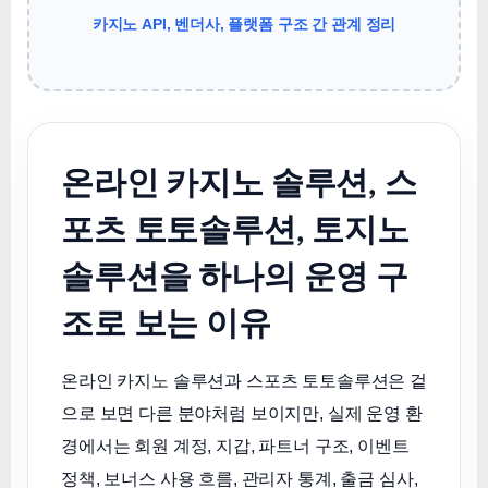
카지노 API, 벤더사, 플랫폼 구조 간 관계 정리
온라인 카지노 솔루션, 스
포츠 토토솔루션, 토지노
솔루션을 하나의 운영 구
조로 보는 이유
온라인 카지노 솔루션과 스포츠 토토솔루션은 겉
으로 보면 다른 분야처럼 보이지만, 실제 운영 환
경에서는 회원 계정, 지갑, 파트너 구조, 이벤트
정책, 보너스 사용 흐름, 관리자 통계, 출금 심사,