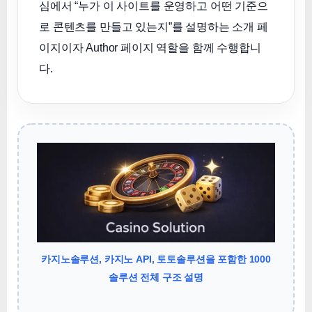
심에서 “누가 이 사이트를 운영하고 어떤 기준으
로 콘텐츠를 만들고 있는지”를 설명하는 소개 페
이지이자 Author 페이지 역할을 함께 수행합니
다.
카지노솔루션, 카지노 API, 토토솔루션을 포함한 1000
솔루션 전체 구조 설명