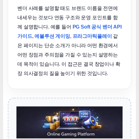
벤더 사례를 설명할 때도 브랜드 이름을 전면에
내세우는 것보다 연동 구조와 운영 포인트를 함
께 설명합니다. 예를 들어
PG Soft 공식 벤더 API
가이드
,
에볼루션 게이밍
,
프라그마틱플레이
같
은 페이지는 단순 소개가 아니라 어떤 환경에서
어떤 장점과 주의점을 가질 수 있는지 설명하는
데 목적이 있습니다. 이 접근은 결국 창업이나 확
장 의사결정의 질을 높이기 위한 것입니다.