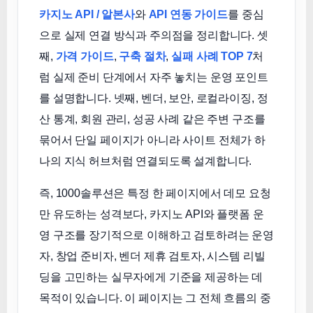
카지노 API / 알본사
와
API 연동 가이드
를 중심
으로 실제 연결 방식과 주의점을 정리합니다. 셋
째,
가격 가이드
,
구축 절차
,
실패 사례 TOP 7
처
럼 실제 준비 단계에서 자주 놓치는 운영 포인트
를 설명합니다. 넷째, 벤더, 보안, 로컬라이징, 정
산 통계, 회원 관리, 성공 사례 같은 주변 구조를
묶어서 단일 페이지가 아니라 사이트 전체가 하
나의 지식 허브처럼 연결되도록 설계합니다.
즉, 1000솔루션은 특정 한 페이지에서 데모 요청
만 유도하는 성격보다, 카지노 API와 플랫폼 운
영 구조를 장기적으로 이해하고 검토하려는 운영
자, 창업 준비자, 벤더 제휴 검토자, 시스템 리빌
딩을 고민하는 실무자에게 기준을 제공하는 데
목적이 있습니다. 이 페이지는 그 전체 흐름의 중