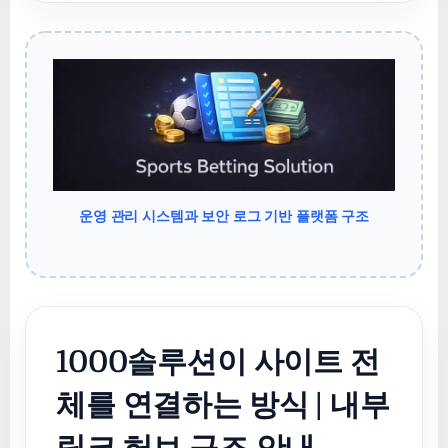
운영 관리 시스템과 보안 로그 기반 플랫폼 구조
1000솔루션이 사이트 전
체를 연결하는 방식 | 내부
링크 허브 구조 안내