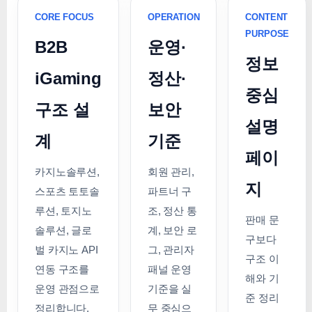
CORE FOCUS
OPERATION
CONTENT
PURPOSE
B2B
운영·
정보
iGaming
정산·
중심
구조 설
보안
설명
계
기준
페이
카지노솔루션,
회원 관리,
지
스포츠 토토솔
파트너 구
루션, 토지노
조, 정산 통
판매 문
솔루션, 글로
계, 보안 로
구보다
벌 카지노 API
그, 관리자
구조 이
연동 구조를
패널 운영
해와 기
운영 관점으로
기준을 실
준 정리
정리합니다.
무 중심으