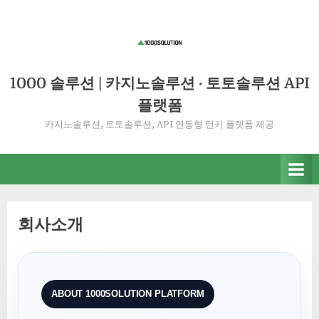
Skip
to
content
1000 솔루션 | 카지노솔루션 · 토토솔루션 API
플랫폼
카지노솔루션, 토토솔루션, API 연동형 턴키 플랫폼 제공
회사소개
ABOUT 1000SOLUTION PLATFORM