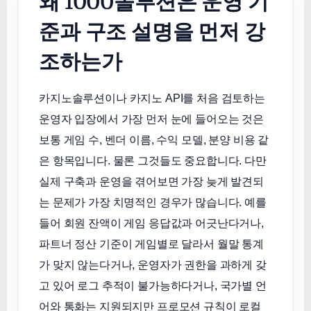
왜 1000솔루션은 운영 기
준과 구조 설명을 먼저 강
조하는가
카지노솔루션이나 카지노 API를 처음 검토하는
운영자 입장에서 가장 먼저 눈에 들어오는 것은
보통 게임 수, 벤더 이름, 수익 모델, 분양 비용 같
은 항목입니다. 물론 그것들도 중요합니다. 다만
실제 구축과 운영을 겪어보면 가장 늦게 발견되
는 문제가 가장 치명적인 경우가 많습니다. 예를
들어 회원 잔액이 게임 응답값과 어긋난다거나,
파트너 정산 기준이 게임별로 달라서 월말 통계
가 맞지 않는다거나, 운영자가 권한을 과하게 갖
고 있어 로그 추적이 불가능하다거나, 국가별 언
어와 통화는 지원되지만 프로모션 규칙이 로컬