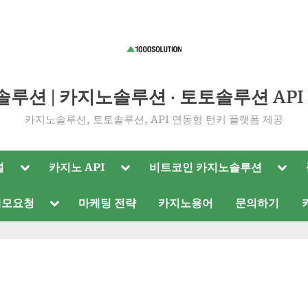
 솔루션 | 카지노솔루션 · 토토솔루션 AP
카지노솔루션, 토토솔루션, API 연동형 턴키 플랫폼 제공
Toggle
Toggle
Togg
널
카지노 API
비트코인 카지노솔루션
sub-
sub-
sub-
Toggle
menu
menu
men
sub-
Toggle
데모요청
마케팅 전략
카지노용어
문의하기
menu
sub-
menu