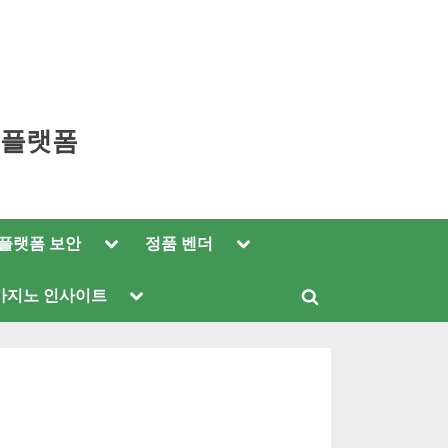
I 플랫폼
le
Toggle
Toggle
플랫폼 보안
정품 벤더
sub-
sub-
u
menu
menu
Toggle
카지노 인사이트
Toggle
sub-
menu
search
form