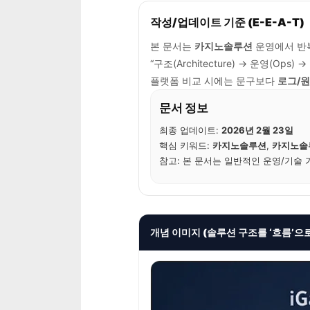
작성/업데이트 기준 (E-E-A-T)
본 문서는
카지노솔루션
운영에서 반복
“구조(Architecture) → 운영(Ops
플랫폼 비교 시에는 문구보다
로그/원
문서 정보
최종 업데이트:
2026년 2월 23일
핵심 키워드:
카지노솔루션
,
카지노솔
참고: 본 문서는 일반적인 운영/기술 
개념 이미지 (솔루션 구조를 ‘흐름’으