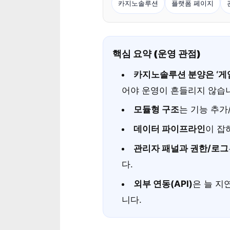
카지노솔루션
플랫폼 페이지
핵심 요약 (운영 관점)
카지노솔루션 분양은 ‘게임
어야 운영이 흔들리지 않습
모듈형 구조
는 기능 추가
데이터 파이프라인
이 잡
관리자 패널과 권한/로그
다.
외부 연동(API)
은 늘 지
니다.