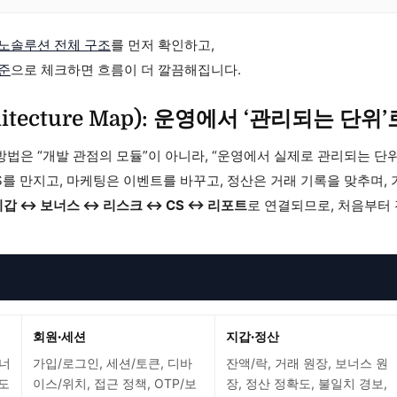
노솔루션 전체 구조
를 먼저 확인하고,
준
으로 체크하면 흐름이 더 깔끔해집니다.
hitecture Map): 운영에서 ‘관리되는 단위
법은 “개발 관점의 모듈”이 아니라, “운영에서 실제로 관리되는 단위
S를 만지고, 마케팅은 이벤트를 바꾸고, 정산은 거래 기록을 맞추며,
지갑 ↔ 보너스 ↔ 리스크 ↔ CS ↔ 리포트
로 연결되므로, 처음부터
회원·세션
지갑·정산
보너
가입/로그인, 세션/토큰, 디바
잔액/락, 거래 원장, 보너스 원
속도
이스/위치, 접근 정책, OTP/보
장, 정산 정확도, 불일치 경보,