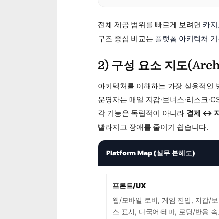
전체 제공 범위를 빠르게 보려면
카지
구조 중심 비교는
플랫폼 아키텍처 기
2) 구성 요소 지도(Arc
아키텍처를 이해하는 가장 실용적인 방
운영자는 매일 지갑·보너스·리스크·C
각 기능은 독립적이 아니라
결제 ↔ 
빨라지고 장애를 줄이기 쉽습니다.
Platform Map (실무 분해도)
프론트/UX
웹/모바일 로비, 게임 진입, 지갑/
스 표시, 다국어·테마, 로딩/반응 