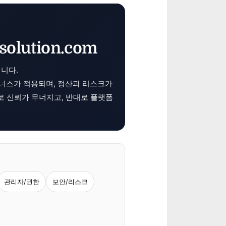
lution.com
니다.
보너스가 적용되며, 정산과 리스크가
로 신뢰가 무너지고, 반대로 플랫폼
관리자/권한
보안/리스크