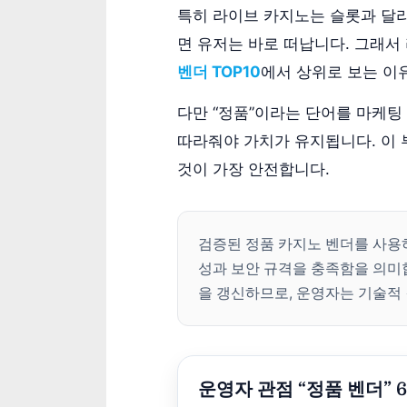
특히 라이브 카지노는 슬롯과 달리
면 유저는 바로 떠납니다. 그래서 
벤더 TOP10
에서 상위로 보는 이
다만 “정품”이라는 단어를 마케팅
따라줘야 가치가 유지됩니다. 이
것이 가장 안전합니다.
검증된 정품 카지노 벤더를 사용
성과 보안 규격을 충족함을 의미합니다
을 갱신하므로, 운영자는 기술적
운영자 관점 “정품 벤더” 