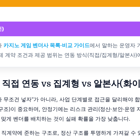
)
라
카지노 게임 벤더사 목록·비교 가이드
에서 말하는 운영자 
제 계약 조건과 제공 범위는 연동 방식(직접/집계형/알본사)에
: 직접 연동 vs 집계형 vs 알본사(화
 무조건 넣자”가 아니라, 사업 단계별로 접근을 달리해야 합
구조)이 중요하며, 안정기에는 리스크 관리(정산·보안·운영 
에 맞게 벤더를 배치하는 것이 실패 확률을 가장 낮춥니다.
 직계약에 준하는 구조로, 정산 구조를 투명하게 가져갈 수