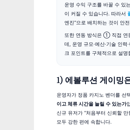
운영 수익 구조를 바꿀 수 있
이 커질 수 있습니다. 따라서
엔진”으로 배치하는 것이 안전
또한 연동 방식은 ① 직접 연
데, 운영 규모·예산·기술 인
크 포인트를 구체적으로 설명
1) 에볼루션 게이밍
운영자가 정품 카지노 벤더를 선택
이고 체류 시간을 늘릴 수 있는가
신규 유저가 “처음부터 신뢰할 
모두 강한 편에 속합니다.