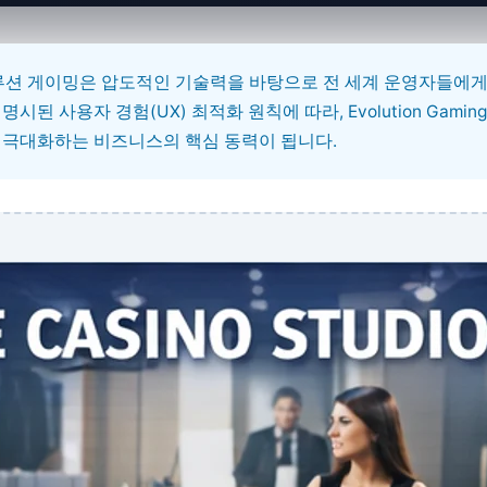
루션 게이밍은 압도적인 기술력을 바탕으로 전 세계 운영자들에게
 명시된 사용자 경험(UX) 최적화 원칙에 따라, Evolution Ga
 극대화하는 비즈니스의 핵심 동력이 됩니다.