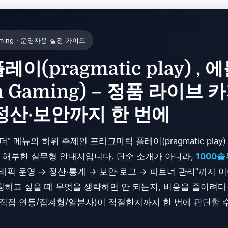
Gaming · 운영자용 실전 가이드
이(pragmatic play) ,
on Gaming) – 정품 라이브
정산·보안까지 한 번에
ggle
b-
enu
 메뉴의 하위 주제인 프라그마틱 플레이(pragmatic play) 
 해부한 실무형 안내서입니다. 단순 소개가 아니라,
1000
→ 트래픽 운영 → 정산·통계 → 보안·로그 → 파트너 관리”까지
칭하고 싶을 때 무엇을 생략하면 안 되는지, 비용을 줄이려다
(직접 연동/집계형/알본사)이 적절한지까지 한 번에 판단할 