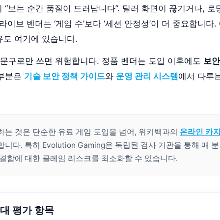
 “보는 순간 품질이 드러납니다”. 딜러 화면이 끊기거나, 로
라이브 벤더는 ‘게임 수’보다 ‘세션 안정성’이 더 중요합니다
유도 여기에 있습니다.
 문구로만 쓰면 위험합니다. 정품 벤더는 도입 이후에도
보안
 부분은
기술 보안 정책 가이드
와
운영 관리 시스템
에서 다루
하는 것은 단순한 유료 게임 도입을 넘어, 위키백과의
온라인 카지
. 특히 Evolution Gaming은 독립된 검사 기관을 통해 매 
 결함에 대한 클레임 리스크를 최소화할 수 있습니다.
6대 평가 항목