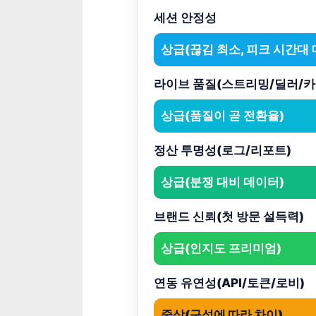
세션 안정성
상급(끊김 최소, 피크 시간대 
라이브 품질(스트리밍/딜러/카
상급(품질이 곧 전환율)
정산 투명성(로그/리포트)
상급(분쟁 대비 데이터)
브랜드 신뢰(첫 방문 설득력)
상급(인지도 프리미엄)
연동 유연성(API/토큰/로비)
중상(구성에 따라 차이)